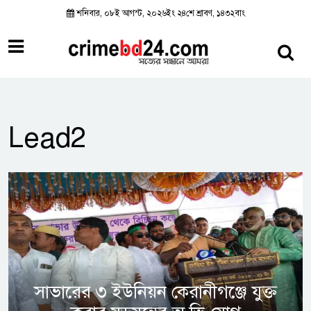
শনিবার, ০৮ই আগস্ট, ২০২৬ইং ২৪শে শ্রাবণ, ১৪৩২বাং
Lead2
সাভারের ৩ ইউনিয়ন কেরানীগঞ্জে যুক্ত