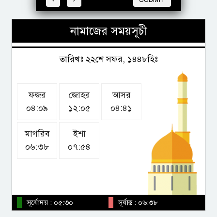
নামাজের সময়সূচী
ছুটির দিনে এলএনজি কেনার
অনুমোদন
তারিখঃ ২২শে সফর, ১৪৪৮হিঃ
ফজর
জোহর
আসর
শেখ হাসিনার সঙ্গে দেশে ফিরতে চান
০৪:০৯
১২:০৫
০৪:৪১
সাকিব, সব মামলার বিচার
মোকাবিলায় প্রস্তুত
মাগরিব
ইশা
০৬:৩৮
০৭:৫৪
প্রতিটি ইউনিয়নে একটি করে খেলার
মাঠ নির্মাণ হবে: আমিনুল হক
সূর্যোদয় : ০৫:৩০
সূর্যাস্ত : ০৬:৩৮