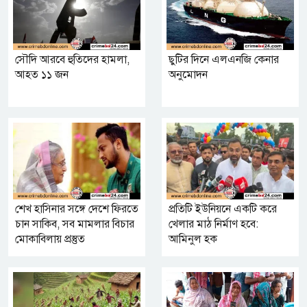
সৌদি আরবে হুতিদের হামলা,
ছুটির দিনে এলএনজি কেনার
আহত ১১ জন
অনুমোদন
শেখ হাসিনার সঙ্গে দেশে ফিরতে
প্রতিটি ইউনিয়নে একটি করে
চান সাকিব, সব মামলার বিচার
খেলার মাঠ নির্মাণ হবে:
মোকাবিলায় প্রস্তুত
আমিনুল হক