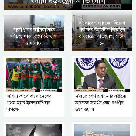
করার ষড়যন্ত্রের অ ভি যোগ
বাংলাদেশ ব্যাংকের নিয়োগ
গাজীপুরের কালিয়াকৈরে
পরীক্ষায় ডিজিটাল ডিভাইস
দাঁড়িয়ে থাকা বাসে হঠাৎ আ
ব্যবহারের অভিযোগ, আটক
গু ন লাগে
১২
এশিয়া কাপে বাংলাদেশের
দিল্লিতে শেখ হা/সি/নার বক্তব্যে
প্রথম ম্যাচ ইন্দোনেশিয়ার
ভারতের সমর্থন নেই: রণধীর
বিপক্ষে
জয়সওয়াল