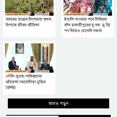
বানরের তাণ্ডবে দিশেহারা কৃষক,
ইতালি যাওয়ার পথে লিবিয়ায়
বিপাকে জীবন-জীবিকা
বন্দি মাদারীপুরের যু বক, মু ক্তি
পণ দিয়েও মেলেনি সন্ধান
সৌদি-তুরস্ক-পাকিস্তানের
প্রতিরক্ষা সহযোগিতা চুক্তির
বৈশিষ্ট্য
আরও পড়ুন